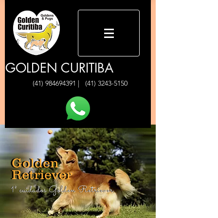
GOLDEN CURITIBA
(41) 984694391
|
(41) 3243-5150
Golden
Golden
Retriever
Retriever
1º cuidados Golden Retriever
1º cuidados Golden Retriever