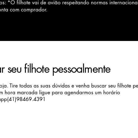
s: *O filhote vai de avião respeitando normas internacionai
conta com comprador.
 seu filhote pessoalmente
ja. Tire todas as suas dúvidas e venha buscar seu filhote p
m hora marcada ligue para agendarmos um horário
app(41)98469.4391