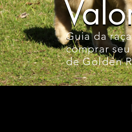
Valo
Valo
Guia da raç
av
comprar seu 
de
Golden
R