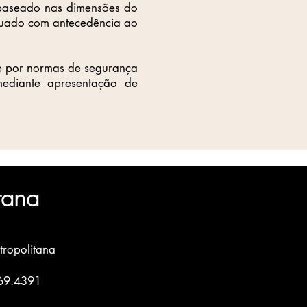
é baseado nas dimensões do
tuado com antecedência ao
 e por normas de segurança
mediante apresentação de
itana
ropolitana
469.4391