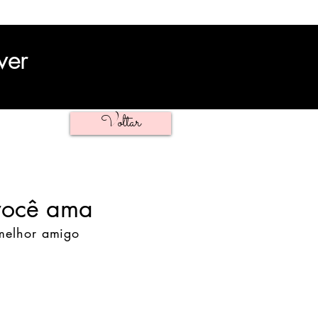
ver
Voltar
você ama
 melhor amigo