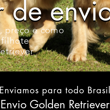
r de envi
r de envi
a, preço e como
filhote
etriever
Enviamos para todo Brasi
Envio Golden Retriever